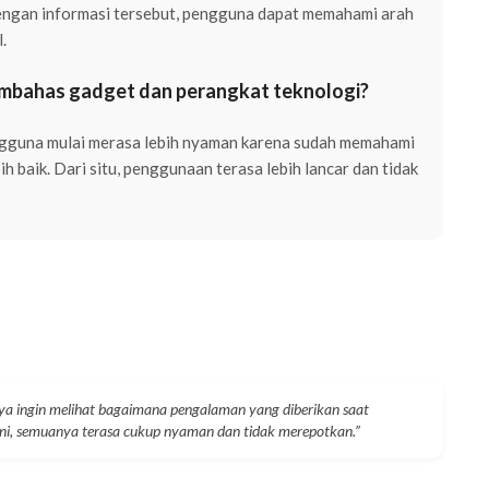
ngan informasi tersebut, pengguna dapat memahami arah
.
embahas gadget dan perangkat teknologi?
gguna mulai merasa lebih nyaman karena sudah memahami
ih baik. Dari situ, penggunaan terasa lebih lancar dan tidak
ya ingin melihat bagaimana pengalaman yang diberikan saat
lani, semuanya terasa cukup nyaman dan tidak merepotkan.”