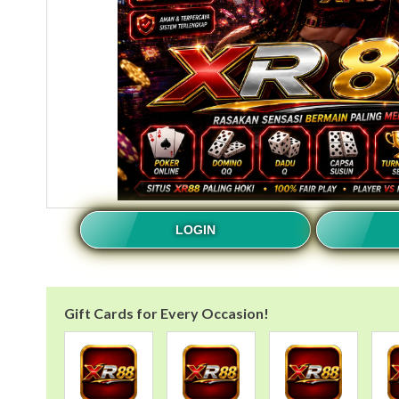
LOGIN
Gift Cards for Every Occasion!