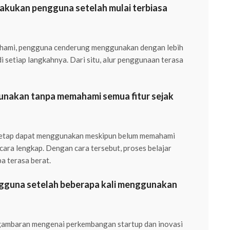
lakukan pengguna setelah mulai terbiasa
ahami, pengguna cenderung menggunakan dengan lebih
di setiap langkahnya. Dari situ, alur penggunaan terasa
gunakan tanpa memahami semua fitur sejak
etap dapat menggunakan meskipun belum memahami
ecara lengkap. Dengan cara tersebut, proses belajar
a terasa berat.
ngguna setelah beberapa kali menggunakan
ambaran mengenai perkembangan startup dan inovasi