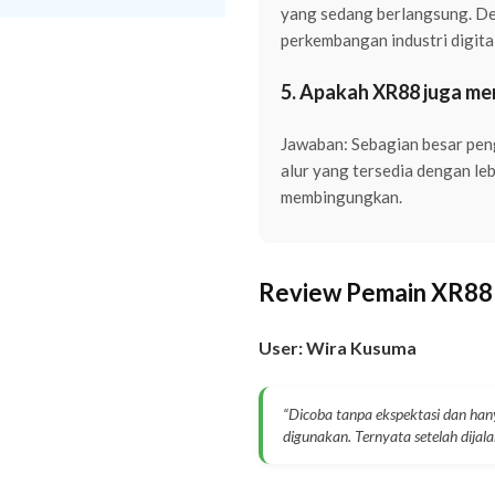
yang sedang berlangsung. De
perkembangan industri digital
5. Apakah XR88 juga m
Jawaban: Sebagian besar pen
alur yang tersedia dengan leb
membingungkan.
Review Pemain XR88
User: Wira Kusuma
“Dicoba tanpa ekspektasi dan han
digunakan. Ternyata setelah dija