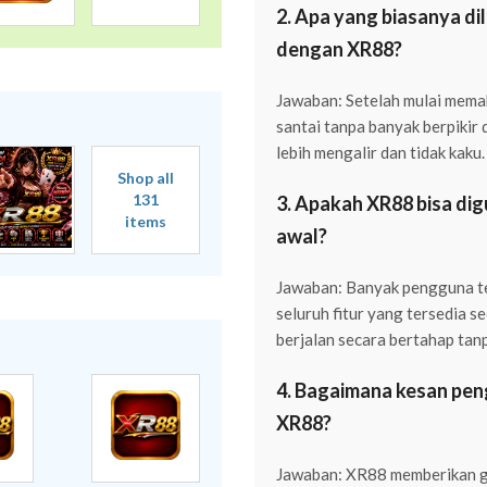
2. Apa yang biasanya di
dengan XR88?
Jawaban: Setelah mulai mem
santai tanpa banyak berpikir 
lebih mengalir dan tidak kaku.
Shop all
131
3. Apakah XR88 bisa di
items
awal?
Jawaban: Banyak pengguna t
seluruh fitur yang tersedia s
berjalan secara bertahap tanp
4. Bagaimana kesan pe
XR88?
Jawaban: XR88 memberikan g