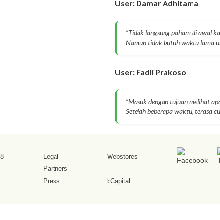
User: Damar Adhitama
“Tidak langsung paham di awal k
Namun tidak butuh waktu lama un
User: Fadli Prakoso
“Masuk dengan tujuan melihat apa
Setelah beberapa waktu, terasa c
88
Legal
Webstores
Partners
Press
bCapital